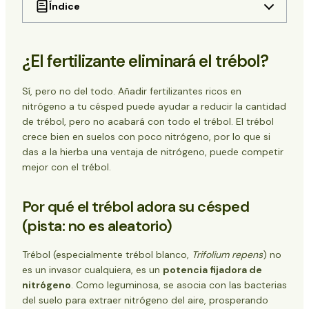
Índice
¿El fertilizante eliminará el trébol?
Por qué el trébol adora su césped (pista: no
¿El fertilizante eliminará el trébol?
es aleatorio)
El papel de los fertilizantes: Aliado, no asesino
Nitrógeno: El cambio de juego
Sí, pero no del todo. Añadir fertilizantes ricos en
Elegir el abono adecuado: Orgánico frente a
nitrógeno a tu césped puede ayudar a reducir la cantidad
sintético
de trébol, pero no acabará con todo el trébol. El trébol
5 tácticas no químicas para machacar el trébol
crece bien en suelos con poco nitrógeno, por lo que si
1. Siega alto, siega inteligente
das a la hierba una ventaja de nitrógeno, puede competir
2. Extracción manual: Golpes de precisión
mejor con el trébol.
3. Rehabilitación del suelo 101
4. Sembrar en exceso: Su arma secreta
Por qué el trébol adora su césped
5. ¿Vinagre o hierro? Con cuidado
(pista: no es aleatorio)
Cuando falla el abono: La cruda realidad
La paradoja del trébol: ¿hay que quitarlo?
Su plan de eliminación del trébol paso a paso
Trébol (especialmente trébol blanco,
Trifolium repens
) no
FAQ: Mitos sobre el trébol
es un invasor cualquiera, es un
potencia fijadora de
Claves para un césped sin trébol
nitrógeno
. Como leguminosa, se asocia con las bacterias
del suelo para extraer nitrógeno del aire, prosperando