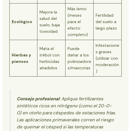
Más lento
Mejora la
(meses
Fertilidad
salud del
Ecológico
para el
del suelo a
suelo; baja
efecto
largo plazo
toxicidad
completo)
Infestacione
Mata el
Puede
s graves
Hierbas y
trébol con
dañar a los
(utilizar con
piensos
herbicidas
polinizadore
moderación
añadidos
s/mascotas
)
Consejo profesional
: Aplique fertilizantes
sintéticos ricos en nitrógeno (como el 20-0-
0) en otoño para céspedes de estaciones frías.
Las aplicaciones primaverales corren el riesgo
de quemar el césped si las temperaturas