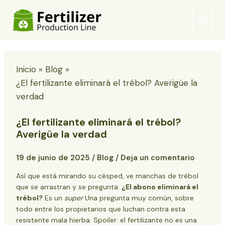
Ir
Menú
al
princi
contenido
Inicio
Blog
¿El fertilizante eliminará el trébol? Averigüe la
verdad
¿El fertilizante eliminará el trébol?
Averigüe la verdad
19 de junio de 2025
/
Blog
/
Deja un comentario
Así que está mirando su césped, ve manchas de trébol
que se arrastran y se pregunta:
¿El abono eliminará el
trébol?
Es un
super
Una pregunta muy común, sobre
todo entre los propietarios que luchan contra esta
resistente mala hierba. Spoiler: el fertilizante no es una