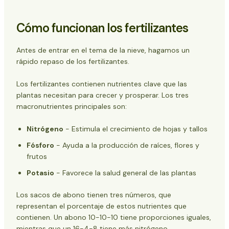
Cómo funcionan los fertilizantes
Cómo afecta la nieve al abono
Cómo funcionan los fertilizantes
Impacto en el césped
Efecto en los jardines
Antes de entrar en el tema de la nieve, hagamos un
¿Y los árboles y arbustos?
rápido repaso de los fertilizantes.
¿La nieve perjudica al abono?
Los fertilizantes contienen nutrientes clave que las
plantas necesitan para crecer y prosperar. Los tres
macronutrientes principales son:
Nitrógeno
- Estimula el crecimiento de hojas y tallos
Fósforo
- Ayuda a la producción de raíces, flores y
frutos
Potasio
- Favorece la salud general de las plantas
Los sacos de abono tienen tres números, que
representan el porcentaje de estos nutrientes que
contienen. Un abono 10-10-10 tiene proporciones iguales,
mientras que un 16-4-8 tiene más
nitrógeno
.