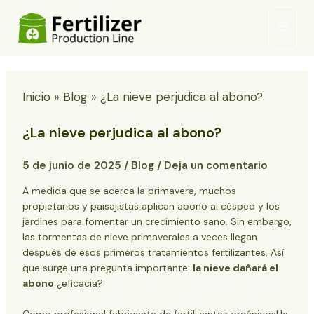
Ir
Menú
al
princi
contenido
Inicio
Blog
¿La nieve perjudica al abono?
¿La nieve perjudica al abono?
5 de junio de 2025
/
Blog
/
Deja un comentario
A medida que se acerca la primavera, muchos
propietarios y paisajistas aplican abono al césped y los
jardines para fomentar un crecimiento sano. Sin embargo,
las tormentas de nieve primaverales a veces llegan
después de esos primeros tratamientos fertilizantes. Así
que surge una pregunta importante:
la nieve dañará el
abono
¿eficacia?