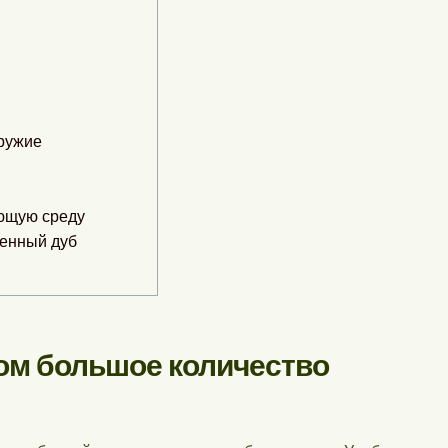
оружие
ающую среду
шенный дуб
ом большое количество