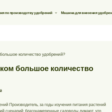
ия по производству удобрений
Машина для внесения удобре
 большое количество удобрений?
шком большое количество
й
ений
Производитель, за годы изучения питания растений
ий сценарий: благонамеренные садоводы думают, что