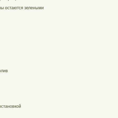
ены остаются зелеными
олив
остановкой