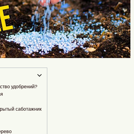
ство удобрений?
ья
крытый саботажник
ерево