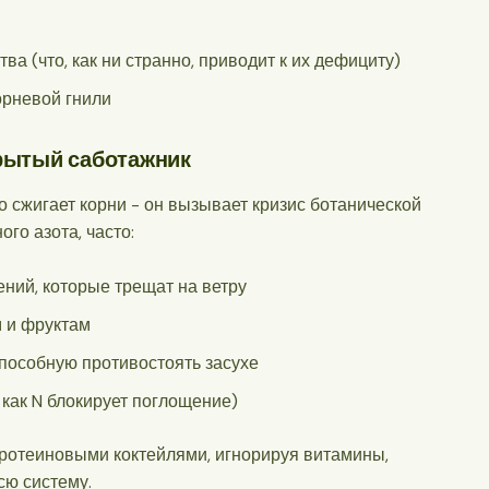
а (что, как ни странно, приводит к их дефициту)
орневой гнили
рытый саботажник
о сжигает корни - он вызывает кризис ботанической
го азота, часто:
ний, которые трещат на ветру
м и фруктам
пособную противостоять засухе
 как N блокирует поглощение)
протеиновыми коктейлями, игнорируя витамины,
сю систему.