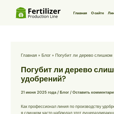
Перейти
к
Главная
О сайте
Лин
содержанию
Главная
Блог
Погубит ли дерево слишком
Погубит ли дерево сли
удобрений?
21 июня 2025 года
/
Блог
/
Оставить комментари
Как профессионал
линия по производству удобр
я слишком часто наблюдал этот душераздирающ