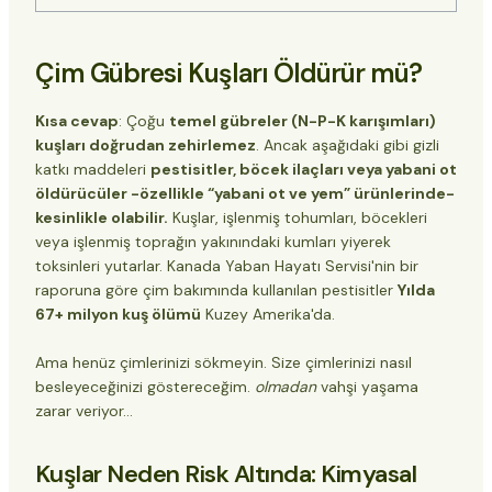
Çim Gübresi Kuşları Öldürür mü?
Kuşlar Neden Risk Altında: Kimyasal Boğulma
Çim Gübresi Kuşları Öldürür mü?
Kirli Düzine: Kuşlara Zarar Veren Çim
Gübresi Bileşenleri
Kuşları Korumanın 5 Kusursuz Yolu (Çimlerinizi
Kısa cevap
: Çoğu
temel gübreler (N-P-K karışımları)
Feda Etmeden)
kuşları doğrudan zehirlemez
. Ancak aşağıdaki gibi gizli
1. Altın Kural: Uygulamadan Sonra Suyu
katkı maddeleri
pestisitler, böcek ilaçları veya yabani ot
TÜKETİN
öldürücüler -özellikle “yabani ot ve yem” ürünlerinde-
2. Organik Olun - İşte Aslında İşe Yarayanlar
kesinlikle olabilir.
Kuşlar, işlenmiş tohumları, böcekleri
3. Bir “Kuş Tampon Bölgesi” Oluşturun”
veya işlenmiş toprağın yakınındaki kumları yiyerek
4. Fiziksel Engeller Kimyasalları Yendi
toksinleri yutarlar. Kanada Yaban Hayatı Servisi'nin bir
5. Kuş İstasyonları ile Dikkat Dağıtın ve
raporuna göre çim bakımında kullanılan pestisitler
Yılda
Sevindirin
67+ milyon kuş ölümü
Kuzey Amerika'da.
Kuş Kıyameti mi? Çim Gübresi Ölümcül Olduğunda
3 Adımlı “Güvenli Çim” Eylem Planınız
Ama henüz çimlerinizi sökmeyin. Size çimlerinizi nasıl
Etik Sınır: Kuşların Ötesinde
besleyeceğinizi göstereceğim.
olmadan
vahşi yaşama
Alt Çizgi
zarar veriyor...
Kuşlar Neden Risk Altında: Kimyasal