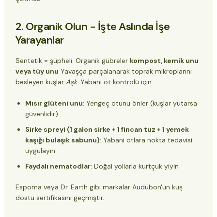
2. Organik Olun - İşte Aslında İşe
Yarayanlar
Sentetik = şüpheli. Organik gübreler
kompost, kemik unu
veya tüy unu
Yavaşça parçalanarak toprak mikroplarını
besleyen kuşlar
Aşk
. Yabani ot kontrolü için:
Mısır glüteni unu
: Yengeç otunu önler (kuşlar yutarsa
güvenlidir)
Sirke spreyi (1 galon sirke + 1 fincan tuz + 1 yemek
kaşığı bulaşık sabunu)
: Yabani otlara nokta tedavisi
uygulayın
Faydalı nematodlar
: Doğal yollarla kurtçuk yiyin
Espoma veya Dr. Earth gibi markalar Audubon'un kuş
dostu sertifikasını geçmiştir.