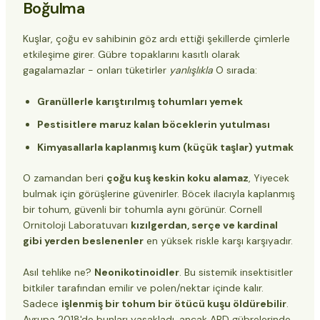
Boğulma
Kuşlar, çoğu ev sahibinin göz ardı ettiği şekillerde çimlerle
etkileşime girer. Gübre topaklarını kasıtlı olarak
gagalamazlar - onları tüketirler
yanlışlıkla
O sırada:
Granüllerle karıştırılmış tohumları yemek
Pestisitlere maruz kalan böceklerin yutulması
Kimyasallarla kaplanmış kum (küçük taşlar) yutmak
O zamandan beri
çoğu kuş keskin koku alamaz
, Yiyecek
bulmak için görüşlerine güvenirler. Böcek ilacıyla kaplanmış
bir tohum, güvenli bir tohumla aynı görünür. Cornell
Ornitoloji Laboratuvarı
kızılgerdan, serçe ve kardinal
gibi yerden beslenenler
en yüksek riskle karşı karşıyadır.
Asıl tehlike ne?
Neonikotinoidler
. Bu sistemik insektisitler
bitkiler tarafından emilir ve polen/nektar içinde kalır.
Sadece
işlenmiş bir tohum bir ötücü kuşu öldürebilir
.
Avrupa 2018'de bunları yasakladı, ancak ABD gübrelerinde