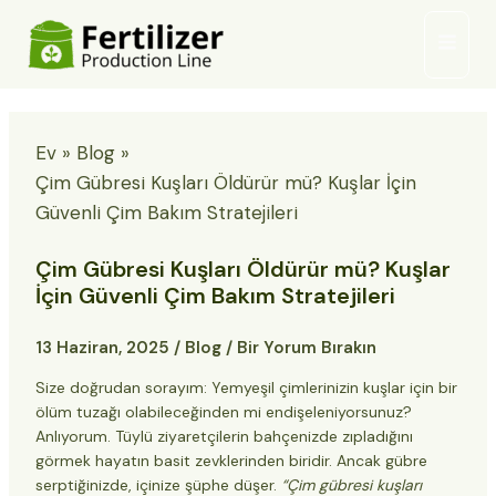
İçeriğe
Ana
geç
Menü
Ev
Blog
Çim Gübresi Kuşları Öldürür mü? Kuşlar İçin
Güvenli Çim Bakım Stratejileri
Çim Gübresi Kuşları Öldürür mü? Kuşlar
İçin Güvenli Çim Bakım Stratejileri
13 Haziran, 2025
/
Blog
/
Bir Yorum Bırakın
Size doğrudan sorayım: Yemyeşil çimlerinizin kuşlar için bir
ölüm tuzağı olabileceğinden mi endişeleniyorsunuz?
Anlıyorum. Tüylü ziyaretçilerin bahçenizde zıpladığını
görmek hayatın basit zevklerinden biridir. Ancak gübre
serptiğinizde, içinize şüphe düşer.
“Çim gübresi kuşları