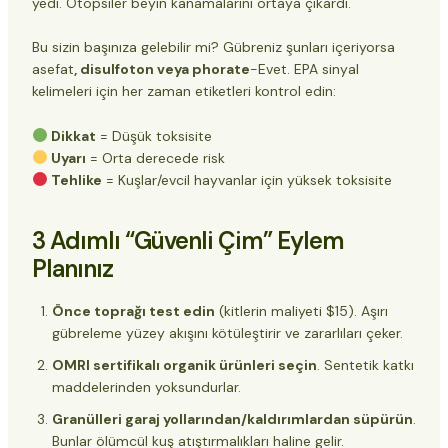
yedi. Otopsiler beyin kanamalarını ortaya çıkardı.
Bu sizin başınıza gelebilir mi? Gübreniz şunları içeriyorsa
asefat
, disulfoton veya phorate
-Evet. EPA sinyal
kelimeleri için her zaman etiketleri kontrol edin:
Dikkat
= Düşük toksisite
Uyarı
= Orta derecede risk
Tehlike
= Kuşlar/evcil hayvanlar için yüksek toksisite
3 Adımlı “Güvenli Çim” Eylem
Planınız
Önce toprağı test edin
(kitlerin maliyeti $15). Aşırı
gübreleme yüzey akışını kötüleştirir ve zararlıları çeker.
OMRI sertifikalı organik ürünleri seçin
. Sentetik katkı
maddelerinden yoksundurlar.
Granülleri garaj yollarından/kaldırımlardan süpürün
.
Bunlar ölümcül kuş atıştırmalıkları haline gelir.