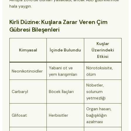
hala yaygın.
Kirli Düzine: Kuşlara Zarar Veren Çim
Gübresi Bileşenleri
Kuşlar
Kimyasal
İçinde Bulundu
Üzerindeki
Etkisi
Yabani ot ve
Nörotoksisite,
Neonikotinoidler
yem karışımları
ölüm
Nöbetler,
Carbaryl
Böcek İlaçları
solunum
yetmezliği
Organ hasarı,
Glifosat
Herbisitler
bağışıklığın
azalması