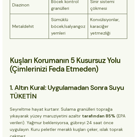
Böcek kontrol
Sinir sistemi
Diazinon
granülleri
çökmesi
Sümüklü
Konvülsiyonlar,
Metaldehit
böcek/salyangoz
karaciğer
yemleri
yetmezliği
Kuşları Korumanın 5 Kusursuz Yolu
(Çimlerinizi Feda Etmeden)
1. Altın Kural: Uygulamadan Sonra Suyu
TÜKETİN
Seyreltme hayat kurtarır. Sulama granülleri toprağa
yıkayarak yüzey maruziyetini azaltır
tarafından 85%
(EPA
verileri). Yağmur bekleniyorsa, gübreyi 24 saat önce
uygulayın. Kuru peletler meraklı kuşları çeker, ıslak toprak
çekmez.