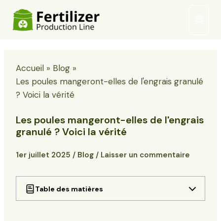
Skip
Menu
to
princi
content
Accueil
Blog
Les poules mangeront-elles de l'engrais granulé
? Voici la vérité
Les poules mangeront-elles de l'engrais
granulé ? Voici la vérité
1er juillet 2025
/
Blog
/
Laisser un commentaire
Table des matières
Pourquoi les poules sont-elles attirées par
l'engrais granulé ?