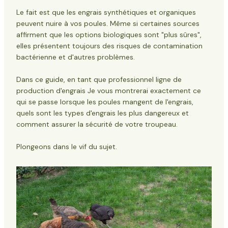
l'entretien des pelouses pour les propriétaires de
Le fait est que les engrais synthétiques et organiques
poules
peuvent nuire à vos poules. Même si certaines sources
Options d'engrais sans danger pour les
affirment que les options biologiques sont "plus sûres",
poules
elles présentent toujours des risques de contamination
Nutrition naturelle des pelouses
bactérienne et d'autres problèmes.
Méthodes d'application des liquides
Meilleures pratiques pour assurer la sécurité des
poules
Dans ce guide, en tant que professionnel
ligne de
Le timing est essentiel
production d'engrais
Je vous montrerai exactement ce
Créer des zones tampons
qui se passe lorsque les poules mangent de l'engrais,
La communication est essentielle
quels sont les types d'engrais les plus dangereux et
Surveillance régulière de la pelouse
comment assurer la sécurité de votre troupeau.
Le point sur la sécurité des poulets et les engrais
Plongeons dans le vif du sujet.