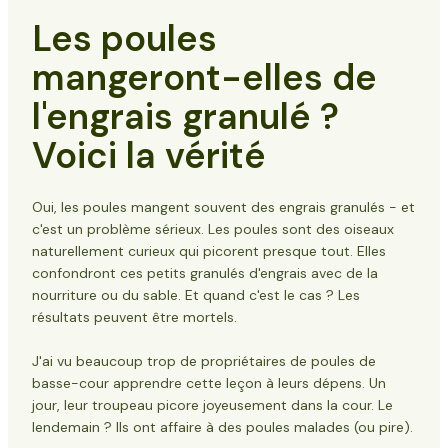
On dirait de la nourriture
Les poules
Le lien avec l'esprit d'initiative
Comportement naturel de recherche de
mangeront-elles de
nourriture
Types d'engrais présentant le plus grand risque
l'engrais granulé ?
Engrais synthétiques
Formules à forte teneur en azote
Voici la vérité
Produits de désherbage et d'alimentation
Engrais organiques
Signes que vos poules ont mangé de l'engrais
Oui, les poules mangent souvent des engrais granulés - et
Signes immédiats (dans les 1 à 2 heures)
c'est un problème sérieux. Les poules sont des oiseaux
Symptômes progressifs
naturellement curieux qui picorent presque tout. Elles
Stade critique
confondront ces petits granulés d'engrais avec de la
Que faire si vos poules mangent de l'engrais ?
nourriture ou du sable. Et quand c'est le cas ? Les
Étape 1 : Supprimer immédiatement l'accès
résultats peuvent être mortels.
Étape 2 : Offrir de l'eau fraîche
Étape 3 : Fournir du charbon actif
J'ai vu beaucoup trop de propriétaires de poules de
Étape 4 : Contacter un vétérinaire
basse-cour apprendre cette leçon à leurs dépens. Un
Étape 5 : Suivre de près l'évolution de la
jour, leur troupeau picore joyeusement dans la cour. Le
situation
lendemain ? Ils ont affaire à des poules malades (ou pire).
Des solutions de rechange sécuritaires pour