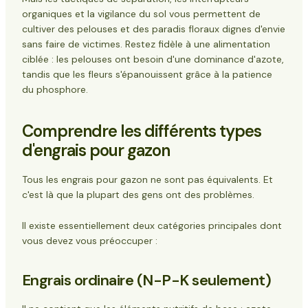
Exemples concrets de dégâts causés par les
organiques et la vigilance du sol vous permettent de
engrais
cultiver des pelouses et des paradis floraux dignes d'envie
Que faire si de l'engrais se retrouve sur vos fleurs
?
sans faire de victimes. Restez fidèle à une alimentation
Actions immédiates (24-48 premières
ciblée : les pelouses ont besoin d'une dominance d'azote,
heures)
tandis que les fleurs s'épanouissent grâce à la patience
Mesures de rétablissement à plus long terme
du phosphore.
Des stratégies de prévention qui fonctionnent
1. Choisir le bon produit
Comprendre les différents types
2. Maîtriser la technique d'application
3. Barrières physiques
d'engrais pour gazon
La science derrière les interactions entre engrais
et fleurs
Tous les engrais pour gazon ne sont pas équivalents. Et
Approches alternatives pour les paysages mixtes
c'est là que la plupart des gens ont des problèmes.
Fertilisation par zone
Options biologiques
Il existe essentiellement deux catégories principales dont
Recommandations sur les produits et ce qu'il
vous devez vous préoccuper :
faut éviter
Produits à éviter à proximité des fleurs
Des alternatives plus sûres
Engrais ordinaire (N-P-K seulement)
Considérations sur le calendrier pour 2025
Conseils avancés pour les jardiniers sérieux