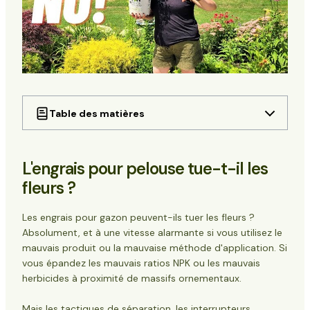
Table des matières
L'engrais pour pelouse tue-t-il les fleurs ?
Comprendre les différents types d'engrais pour
L'engrais pour pelouse tue-t-il les
gazon
Engrais ordinaire (N-P-K seulement)
fleurs ?
Produits de désherbage et d'alimentation
Comment les produits de désherbage et
Les engrais pour gazon peuvent-ils tuer les fleurs ?
d'alimentation détruisent les fleurs
Absolument, et à une vitesse alarmante si vous utilisez le
Pourquoi les engrais ordinaires peuvent-ils aussi
mauvais produit ou la mauvaise méthode d'application. Si
nuire aux fleurs ?
vous épandez les mauvais ratios NPK ou les mauvais
1. Surcharge d'azote
herbicides à proximité de massifs ornementaux.
2. Brûlage d'engrais
3. Mauvais rapport NPK
Mais les tactiques de séparation, les interrupteurs